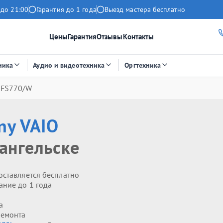
 до 21:00
Гарантия до 1 года
Выезд мастера бесплатно
Цены
Гарантия
Отзывы
Контакты
ника
Аудио и видеотехника
Оргтехника
-FS770/W
ny VAIO
ангельске
оставляется бесплатно
ание до 1 года
а
ремонта