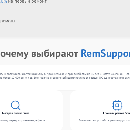
20%
на первый ремонт
 ремонт
очему выбирают
RemSuppo
ту и обслуживанию техники Sony в Архангельске с практикой свыше 10 лет. В штате компании — с
о более 12 000 ремонтов. Ежемесячно в сервисный центр поступает свыше 300 единиц техники, вклю
Быстрая диагностика
Срочный ремонт Son
ичину перед устранением дефекта.
Большинство устройств ремонтируются 