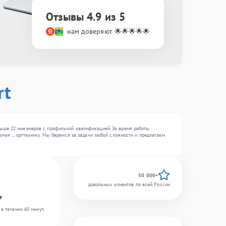
Отзывы 4.9 из 5
нам доверяют 🌟🌟🌟🌟🌟
rt
выше 22 инженеров с профильной квалификацией. За время работы
чая , , оргтехнику. Мы беремся за задачи любой сложности и предлагаем
50 000+
довольных клиентов по всей России
y
в течении 60 минут.