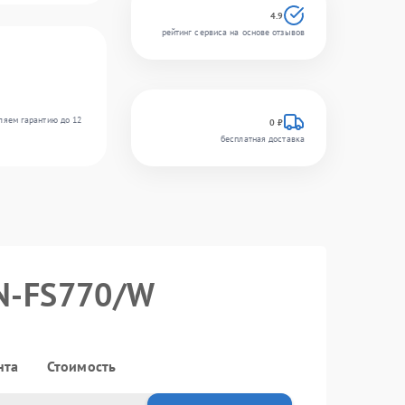
4.9
рейтинг сервиса на основе отзывов
ляем гарантию до 12
0 ₽
бесплатная доставка
GN-FS770/W
нта
Стоимость