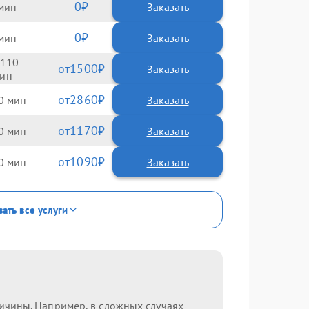
0
Заказать
0
Заказать
110
1500
2860
0
1170
0
1090
0
зать все услуги
ричины. Например, в сложных случаях