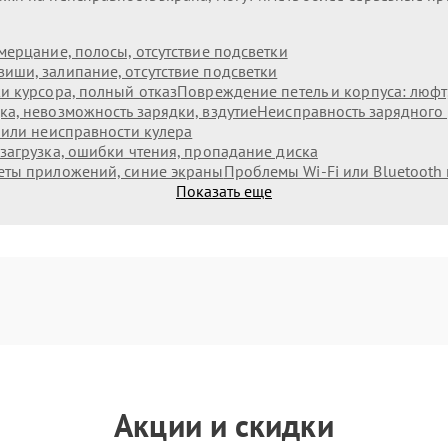
мерцание, полосы, отсутствие подсветки
иши, залипание, отсутствие подсветки
и курсора, полный отказ
Повреждение петель и корпуса: люф
а, невозможность зарядки, вздутие
Неисправность зарядного 
 или неисправности кулера
загрузка, ошибки чтения, пропадание диска
еты приложений, синие экраны
Проблемы Wi‑Fi или Bluetooth
Показать еще
Акции и скидки