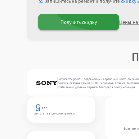
Запишитесь на ремонт и получите
скидку 
Получить скидку
Цены на
П
SonyRemSupport — современный сервисный центр по ремон
помощь оказана свыше 10 000 клиентов, а также выполнен
стабильный уровень сервиса благодаря опыту команды.
13+
лет опыта в ремонте техники
Выясним пр