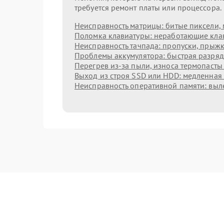
требуется ремонт платы или процессора.
Неисправность матрицы: битые пиксели, 
Поломка клавиатуры: неработающие клав
Неисправность тачпада: пропуски, прыжк
Проблемы аккумулятора: быстрая разрядк
Перегрев из‑за пыли, износа термопасты
Выход из строя SSD или HDD: медленная 
Неисправность оперативной памяти: выл