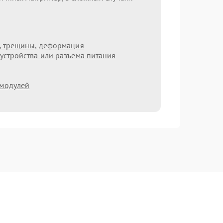
т, трещины, деформация
устройства или разъёма питания
 модулей