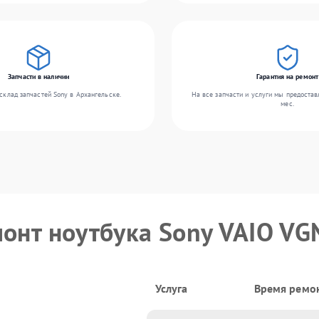
Запчасти в наличии
Гарантия на ремонт
склад запчастей Sony в Архангельске.
На все запчасти и услуги мы предостав
мес.
монт ноутбука Sony VAIO V
Услуга
Время ремо