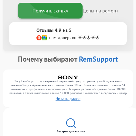
Получить скидку
Цены на ремонт
Отзывы 4.9 из 5
нам доверяют 🌟🌟🌟🌟🌟
Почему выбирают
RemSupport
SonyRemSupport — проверенный сервисный центр по ремонту и обслуживанию
техники Sony в Архангельске с опытом более 10 лет. В штате компании — свыше 14
инженеров с профильной квалификацией. За время работы обслужено более 10 000
клиентов, а также выполнено свыше 12 000 ремонтов. Ежемесячно в сервисный центр
поступает свыше 300 единиц техники, включая , , оргтехнику. Мы работаем с широким
Читать далее
спектром неисправностей и обеспечиваем надежный результат благодаря
использованию современного оборудования.
Быстрая диагностика