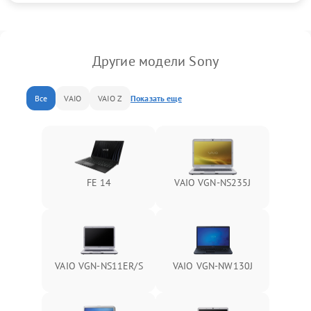
Другие модели Sony
Все
VAIO
VAIO Z
Показать еще
FE 14
VAIO VGN-NS235J
VAIO VGN-NS11ER/S
VAIO VGN-NW130J