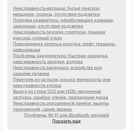
Неисправность матрицы: битые пиксели,
мерцание, полосы, отсутствие подсветки
Поломка клавиатуры: неработающие клавиши,
залипание, отсутствие подсветки
Неисправность тачпада: пропуски, прыжки
курсора, полный отказ
Повреждение петель и корпуса: люфт, трещины,
деформация
Проблемы аккумулятора: быстрая разрядка,
невозможность зарядки, вздутие
Неисправность зарядного устройства или
разъёма питания
Перегрев из‑за пыли, износа термопасты или
неисправности кулера
Выход из строя SSD или HDD: медленная
загрузка, ошибки чтения, пропадание диска
Неисправность оперативной памяти: вылеты
приложений, синие экраны
Проблемы Wi‑Fi или Bluetooth модулей
Показать еще