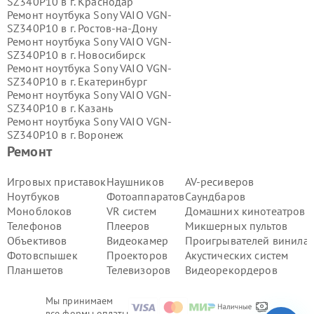
SZ340P10 в г.
Краснодар
Ремонт ноутбука Sony VAIO VGN-
SZ340P10 в г.
Ростов-на-Дону
Ремонт ноутбука Sony VAIO VGN-
SZ340P10 в г.
Новосибирск
Ремонт ноутбука Sony VAIO VGN-
SZ340P10 в г.
Екатеринбург
Ремонт ноутбука Sony VAIO VGN-
SZ340P10 в г.
Казань
Ремонт ноутбука Sony VAIO VGN-
SZ340P10 в г.
Воронеж
Ремонт ноутбука Sony VAIO VGN-
Ремонт
SZ340P10 в г.
Волгоград
Ремонт ноутбука Sony VAIO VGN-
Игровых приставок
Наушников
AV-ресиверов
SZ340P10 в г.
Самара
Ноутбуков
Фотоаппаратов
Саундбаров
Ремонт ноутбука Sony VAIO VGN-
Моноблоков
VR систем
Домашних кинотеатров
SZ340P10 в г.
Пермь
Телефонов
Плееров
Микшерных пультов
Ремонт ноутбука Sony VAIO VGN-
Объективов
Видеокамер
Проигрывателей винила
SZ340P10 в г.
Красноярск
Ремонт ноутбука Sony VAIO VGN-
Фотовспышек
Проекторов
Акустических систем
SZ340P10 в г.
Ижевск
Планшетов
Телевизоров
Видеорекордеров
Ремонт ноутбука Sony VAIO VGN-
SZ340P10 в г.
Челябинск
Мы принимаем
Ремонт ноутбука Sony VAIO VGN-
все формы оплаты