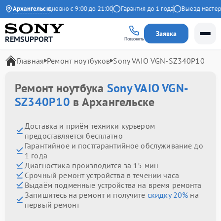
Яндекс
Архангельск
Ежедневно с 9:00 до 21:00
Гарантия до 1 года
Выезд мастера бе
Заявка
REMSUPPORT
Позвонить
Главная
Ремонт ноутбуков
Sony VAIO VGN-SZ340P10
Ремонт ноутбука
Sony VAIO VGN-
SZ340P10
в Архангельске
Доставка и приём техники курьером
предоставляется бесплатно
Гарантийное и постгарантийное обслуживание до
1 года
Диагностика производится за 15 мин
Срочный ремонт устройства в течении часа
Выдаём подменные устройства на время ремонта
Запишитесь на ремонт и получите
скидку 20%
на
первый ремонт